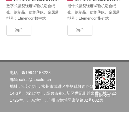
数字式撕裂强度试验机适合纸
指针式撕裂强度试验机适合纸
张、纸制品、纺织薄膜、金属薄
张、纸制品、纺织薄膜、金属薄
型号：Elmendorf数字式
型号：Elemendorf指针式
片、包装材料等撕裂度测试。
片、包装材料等撕裂度测试。
询价
询价
电话 :
☎19941158228
邮箱:
sales@secolor.cn
地址 : 江苏地址：常州市武进区牛塘镇虹西路186号创智云谷
14-3号、浙江地址：绍兴市袍江新区世纪街益泉世纪城1722-
微信公众号
1725室、广东地址：广州市黄埔区康复路32号802房