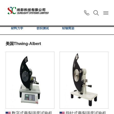
智能印染
色彩试验
泡沫整理
日晒老化
材料力学
纺织测试
经轴筒染
美国Thwing-Albert
数字式撕裂强度试验机
指针式撕裂强度试验机