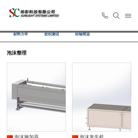
智能印染
色彩试验
泡沫整理
日晒老化
材料力学
纺织测试
经轴筒染
泡沫整理
泡沫施加器
泡沫发生机