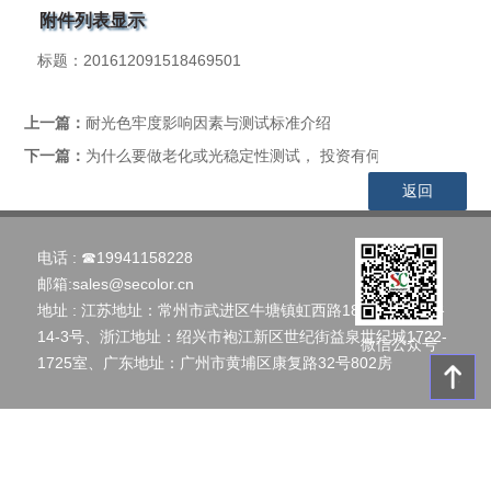
附件列表显示
标题：
201612091518469501
上一篇：
耐光色牢度影响因素与测试标准介绍
下一篇：
为什么要做老化或光稳定性测试， 投资有何回报？
返回
电话 :
☎19941158228
邮箱:
sales@secolor.cn
地址 : 江苏地址：常州市武进区牛塘镇虹西路186号创智云谷
14-3号、浙江地址：绍兴市袍江新区世纪街益泉世纪城1722-
微信公众号
1725室、广东地址：广州市黄埔区康复路32号802房