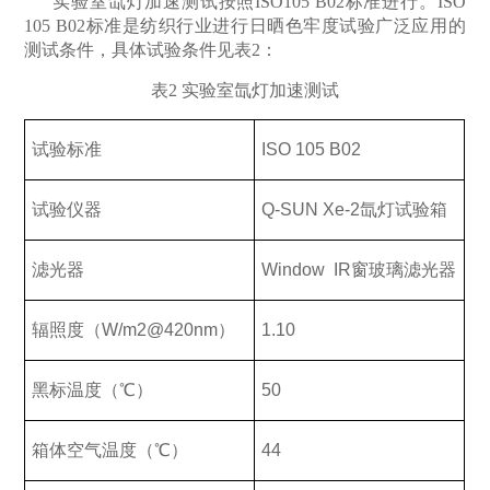
实验室氙灯加速测试按照ISO105 B02
标准进行。
ISO
105 B02
标准是纺织行业进行日晒色牢度试验广泛应用的
测试条件，具体试验条件见表
2
：
表2
实验室氙灯加速测试
试验标准
ISO 105 B02
试验仪器
Q-SUN Xe-2
氙灯试验箱
滤光器
Window IR
窗玻璃滤光器
辐照度（
W/m2@420nm
）
1.10
黑标温度（
℃
）
50
箱体空气温度（
℃
）
44