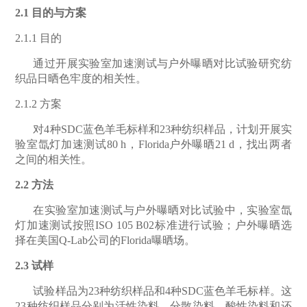
2.1
目的与方案
2.1.1
目的
通过开展实验室加速测试与户外曝晒对比试验研究纺
织品日晒色牢度的相关
性。
2.1.2
方案
对
4
种
SDC
蓝色羊毛标样和
23
种纺织样品，计划开展实
验室氙灯加速测试
80 h
，
Florida
户外曝晒
21 d
，找出两者
之间的相关性。
2.2
方法
在实验室加速测试与户外曝晒对比试验中，实验室氙
灯加速测试按照ISO 105 B02
标准进行试验；户外曝晒选
择在美国
Q-Lab
公司的
Florida
曝晒场。
2.3
试样
试验样品为23
种纺织样品和
4
种
SDC
蓝色羊毛标样。这
23
种纺织样品分别为活性染料，分散染料，酸性染料和还