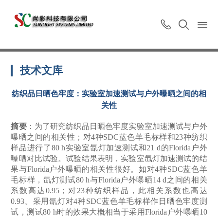
技术文库
纺织品日晒色牢度：实验室加速测试与户外曝晒之间的相
关性
摘要
：为了研究纺织品日晒色牢度实验室加速测试与户外
曝晒之间的相关性；对4
种
SDC
蓝色羊毛标样和
23
种纺织
样品进行了
80 h
实验室氙灯加速测试和
21 d
的
Florida
户外
曝晒对比试验。试验结果表明，实验室氙灯加速测试的结
果与
Florida
户外曝晒的相关性很好。如对
4
种
SDC
蓝色羊
毛标样，氙灯测试
80 h
与
Florida
户外曝晒
14 d
之间的相关
系数高达
0.95
；对
23
种纺织样品，此相关系数也高达
0.93
。采用氙灯对
4
种
SDC
蓝色羊毛标样作日晒色牢度测
试，测试
80 h
时的效果大概相当于采用
Florida
户外曝晒
10