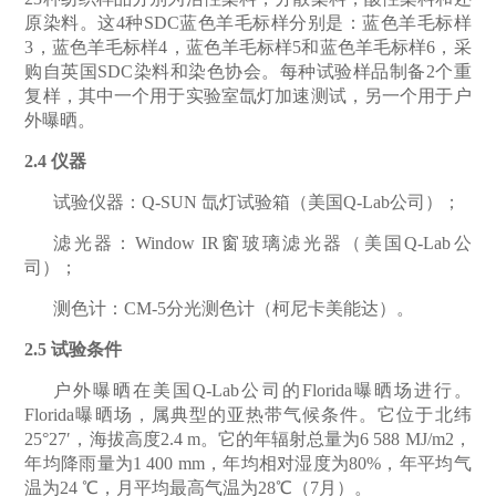
原染料。这
4
种
SDC
蓝色羊毛标样分别是：蓝色羊毛标样
3
，蓝色羊毛标样
4
，蓝色羊毛标样
5
和蓝色羊毛标样
6
，采
购自英国
SDC
染料和染色协会。每种试验样品制备
2
个重
复样，其中一个用于实验室氙灯加速测试，另一个用于户
外曝晒。
2.4
仪器
试验仪器：Q-SUN
氙灯试验箱（美国
Q-Lab
公司）；
滤光器：Window IR
窗玻璃滤光器（美国
Q-Lab
公
司）；
测色计：CM-5
分光测色计（柯尼卡美能达）。
2.5
试验条件
户外曝晒在美国Q-Lab
公司的
Florida
曝晒场进行。
Florida
曝晒场，属典型的亚热带气候条件。它位于北纬
25°27′
，海拔高度
2.4 m
。它的年辐射总量为
6 588 MJ/m2
，
年均降雨量为
1 400 mm
，年均相对湿度为
80%
，年平均气
温为
24 ℃
，月平均最高气温为
28℃
（
7
月）。