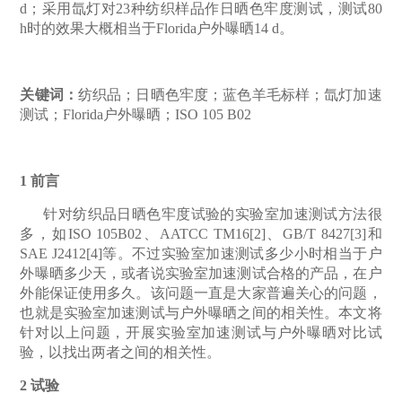
d
；采用氙灯对
23
种纺织样品作日晒色牢度测试，测试
80
h
时的效果大概相当于
Florida
户外曝晒
14 d
。
关键词：
纺织品；日晒色牢度；蓝色羊毛标样；氙灯加速
测试；Florida
户外曝晒；
ISO 105 B02
1
前言
针对纺织品日晒色牢度试验的实验室加速测试方法很
多，如ISO 105B02
、
AATCC TM16[2]
、
GB/T 8427[3]
和
SAE J2412[4]
等。不过实验室加速测试多少小时相当于户
外曝晒多少天，或者说实验室加速测试合格的产品，在户
外能保证使用多久。该问题一直是大家普遍关心的问题，
也就是实验室加速测试与户外曝晒之间的相关性。
本文将
针对以上问题，开展实验室加速测试与户外曝晒对比试
验，以找出两者之间的相关性。
2
试验