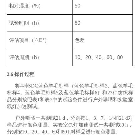
相对湿度（
%
）
50
试验时间（
h
）
80
评估项目（
△E*
）
色差
评估周期（
h
）
10
、
20
、
40
、
60
、
80
2.6
操作过程
将4
种
SDC
蓝色羊毛标样（蓝色羊毛标样
3
、蓝色羊毛
标样
4
、蓝色羊毛标样
5
及蓝色羊毛标样
6
）和
23
种纺织样
品分别按照表
1
和表
2
中的试验条件进行户外曝晒和实验室
氙灯加速测试。
户外曝晒一共测试21 d
，分别按
1
、
3
、
7
、
14
和
21 d
对
样品进行颜色测量。实验室氙灯加速测试一共测试
80 h
，
分别按
10
、
20
、
40
、
60
和
80 h
对样品进行颜色测量。