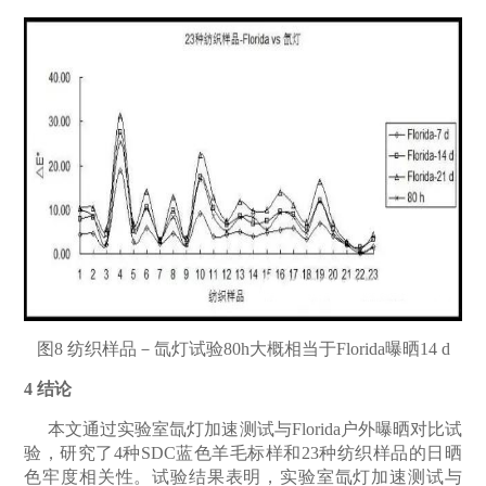
图8
纺织样品－氙灯试验
80h
大概相当于
Florida
曝晒
14 d
4
结论
本文通过实验室氙灯加速测试与Florida
户外曝晒对比试
验，研究了
4
种
SDC
蓝色羊毛标样和
23
种纺织样品的日晒
色牢度相关性。试验结果表明，实验室氙灯加速测试与