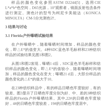
样品的颜色变化参照ASTM D2244[5]
，选用
CIE
L*a*b*
色空间，
D65
光源，
10°
观察者，镜面反射包含条件
进行测定。测色计的型号为柯尼卡美能达（
KONICA
MINOLTA
）
CM-5
分光测色计。
3
结果与讨论
3.1 Florida
户外曝晒试验结果
在户外曝晒中，随着曝晒时间增加，样品的颜色变
化，即△E*
的值变大。
4
种
SDC
蓝色羊毛标样和
23
种纺织
样品的试验结果见图
1
和图
2
。
从图1
和图
2
发现，曝晒
1 d
后，
SDC
蓝色羊毛标样和纺
织样品的颜色变化，即
△E*
的值较小，随着曝晒时间增
加，样品的颜色变化在变大；曝晒
21 d
后，大部分样品的
颜色变化的
△E*
的值大于
10
。
在23
种纺织样品中，有的样品日晒色牢度较好，有的
较差。图
3
显示了日晒色牢度分别为好、中、差的
3
种纺织
样品的
Florida
户外曝晒结果。其中
,22#
的日晒色牢度较
好，
4#
的日晒色牢度较差，
19#
的日晒色牢度居中。